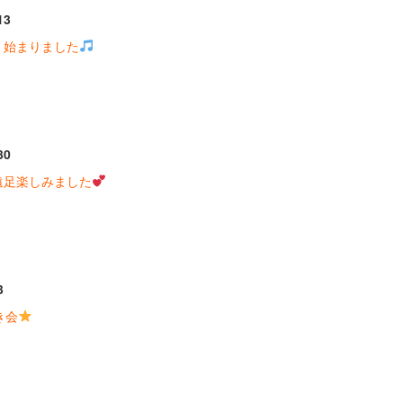
13
 始まりました
30
遠足楽しみました
3
き会