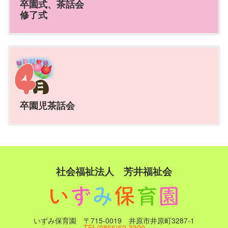
卒園式、茶話会
修了式
卒園児茶話会
社会福祉法人 芳井福祉会
いずみ保育園 〒715-0019 井原市井原町3287-1
TEL(0866)62-3300