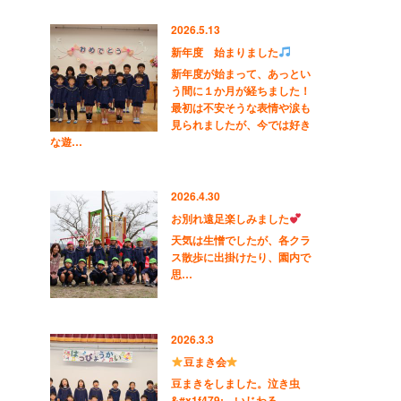
2026.5.13
新年度 始まりました
新年度が始まって、あっとい
う間に１か月が経ちました！
最初は不安そうな表情や涙も
見られましたが、今では好き
な遊…
2026.4.30
お別れ遠足楽しみました
天気は生憎でしたが、各クラ
ス散歩に出掛けたり、園内で
思…
2026.3.3
豆まき会
豆まきをしました。泣き虫
&#x1f479;、いじわる