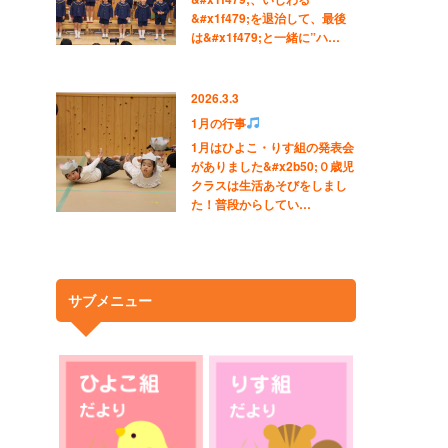
&#x1f479;を退治して、最後
は&#x1f479;と一緒に”ハ…
2026.3.3
1月の行事
1月はひよこ・りす組の発表会
がありました&#x2b50;０歳児
クラスは生活あそびをしまし
た！普段からしてい…
サブメニュー