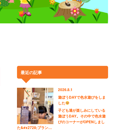
最近の記事
2026.8.1
遊ぼうDAYで色水遊びをしま
した
子ども達が楽しみにしている
遊ぼうDAY。その中で色水遊
びのコーナーがOPENしまし
た&#x2728;プラン…