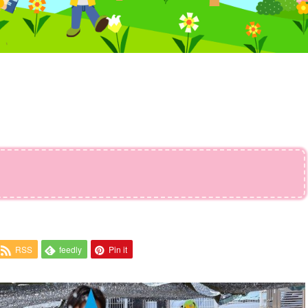
RSS
feedly
Pin it